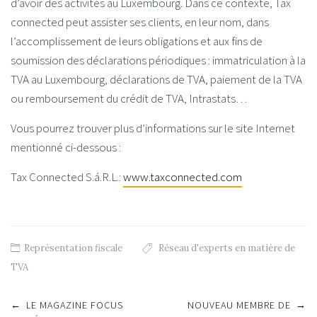
d’avoir des activités au Luxembourg. Dans ce contexte, Tax
connected peut assister ses clients, en leur nom, dans
l’accomplissement de leurs obligations et aux fins de
soumission des déclarations périodiques : immatriculation à la
TVA au Luxembourg, déclarations de TVA, paiement de la TVA
ou remboursement du crédit de TVA, Intrastats…
Vous pourrez trouver plus d’informations sur le site Internet
mentionné ci-dessous :
Tax Connected S.á.R.L.:
www.taxconnected.com
Représentation fiscale
Réseau d'experts en matière de
TVA
Post
←
LE MAGAZINE FOCUS
NOUVEAU MEMBRE DE
→