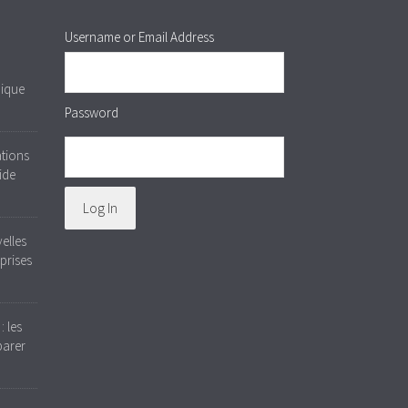
Username or Email Address
nique
Password
ations
ide
elles
eprises
: les
parer